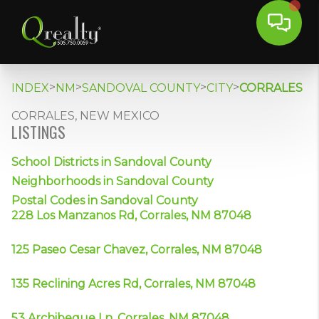
>
>
>
>
INDEX
NM
SANDOVAL COUNTY
CITY
CORRALES
CORRALES, NEW MEXICO
LISTINGS
School Districts in Sandoval County
Neighborhoods in Sandoval County
Postal Codes in Sandoval County
228 Los Manzanos Rd, Corrales, NM 87048
125 Paseo Cesar Chavez, Corrales, NM 87048
135 Reclining Acres Rd, Corrales, NM 87048
53 Archibeque Ln, Corrales, NM 87048